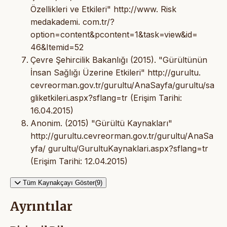
Özellikleri ve Etkileri" http://www. Risk
medakademi. com.tr/?
option=content&pcontent=1&task=view&id=
46&Itemid=52
Çevre Şehircilik Bakanlığı (2015). "Gürültünün
İnsan Sağlığı Üzerine Etkileri" http://gurultu.
cevreorman.gov.tr/gurultu/AnaSayfa/gurultu/sa
gliketkileri.aspx?sflang=tr (Erişim Tarihi:
16.04.2015)
Anonim. (2015) "Gürültü Kaynakları"
http://gurultu.cevreorman.gov.tr/gurultu/AnaSa
yfa/ gurultu/GurultuKaynaklari.aspx?sflang=tr
(Erişim Tarihi: 12.04.2015)
Tüm Kaynakçayı Göster(9)
Ayrıntılar