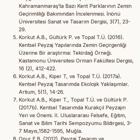
Kahramanmaraş’ta Bazı Kent Parklarının Zemin
Geçirimliliği Bakımından İncelenmesi. İnönü
Üniversitesi Sanat ve Tasarım Dergisi, 3(7), 23-
29.
Korkut A.B., Gültürk P. ve Topal T.Ü. (2016).
Kentsel Peyzaj Yapılarında Zemin Geçirgenliği
Üzerine Bir araştırma: Tekirdağ Örneği.
Kastamonu Üniversitesi Orman Fakültesi Dergisi,
16 (2), 412-422.
Korkut A.B., Kiper T, ve Topal T.Ü. (2017a).
Kentsel Peyzaj Tasarımda Ekolojik Yaklaşımlar.
Artium, 5(1), 14-26.
Korkut A.B., Kiper T., Topal T.Ü. ve Gültürk P.
(2017b). Kentsel Tasarımda Kurakçıl Peyzajın
Yeri ve Önemi. II. Uluslararası Felsefe, Eğitim,
Sanat ve Bilim Tarihi Sempozyumu Bildirgesi, 3-
7 Mayıs,1582-1595, Muğla.
Onur E.B. (2012). Peyzaj Tasarım ve