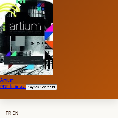
Artium
PDF İndir
Kaynak Göster
TR
EN