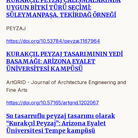
KURAKÇIL PEYZAJ ÇALIŞMALARINDA
UYGUN BİTKİ TÜRÜ SEÇİMİ:
SÜLEYMANPAŞA, TEKİRDAĞ ÖRNEĞİ
PEYZAJ
https://doi.org/10.53784/peyzaj.1167964
KURAKÇIL PEYZAJ TASARIMININ YEDİ
BASAMAĞI: ARİZONA EYALET
ÜNİVERSİTESİ KAMPÜSÜ
ArtGRID - Journal of Architecture Engineering and
Fine Arts
https://doi.org/10.57165/artgrid.1202067
Su tasarruflu peyzaj tasarımı olarak
“Kurakçıl Peyzaj”: Arizona Eyalet
Üniversitesi Tempe kampüsü