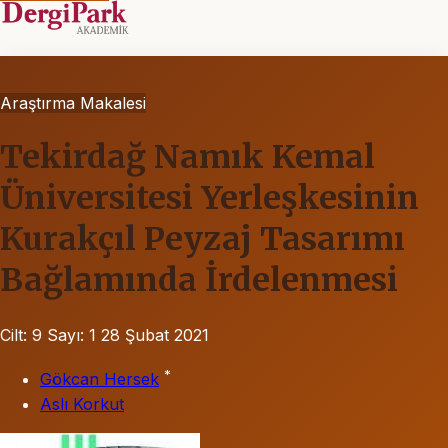
Araştırma Makalesi
Tekirdağ Namık Kemal
Üniversitesi Yerleşkesinin
Kurakçıl Peyzaj Tasarımı
Bağlamında İrdelenmesi
Cilt: 9
Sayı: 1
28 Şubat 2021
*
Gökcan Hersek
Aslı Korkut