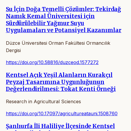
Su İçin Doğa Temelli Çözümler: Tekirdağ
Namık Kemal Üniversitesi için
Sürdürülebilir Yağmur Suyu
Uygulamaları ve Potansiyel Kazanımlar
Düzce Üniversitesi Orman Fakültesi Ormancılık
Dergisi
https://doi.org/10.58816/duzceod.1577272
Kentsel Açık Yeşil Alanların Kurakçıl
Peyzaj Tasarımına Uygunluğunun
Değerlendirilmesi: Tokat Kenti Örneği
Research in Agricultural Sciences
https://doi.org/10.17097/agricultureatauni.1508760
Şanlıurfa İli Haliliye İlçesinde Kentsel