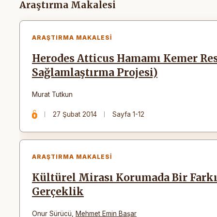
Makaleler
Araştırma Makalesi
ARAŞTIRMA MAKALESI
Herodes Atticus Hamamı Kemer Res
Sağlamlaştırma Projesi)
Murat Tutkun
27 Şubat 2014
Sayfa 1-12
ARAŞTIRMA MAKALESI
Kültürel Mirası Korumada Bir Farkı
Gerçeklik
Onur Sürücü
,
Mehmet Emin Başar