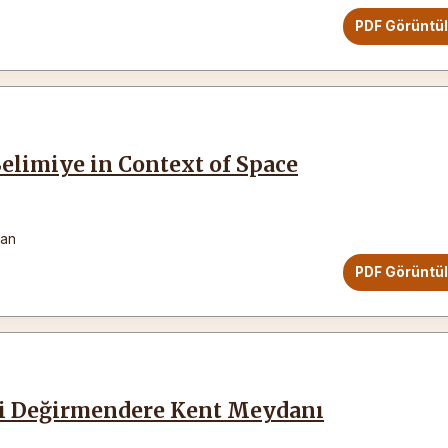
PDF Görüntü
elimiye in Context of Space
lan
PDF Görüntü
li Değirmendere Kent Meydanı