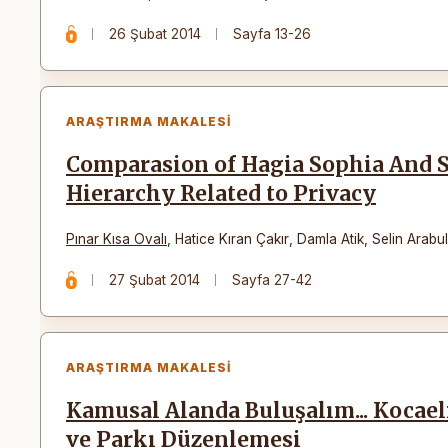
26 Şubat 2014
Sayfa 13-26
ARAŞTIRMA MAKALESI
Comparasion of Hagia Sophia And S
Hierarchy Related to Privacy
Pınar Kısa Ovalı
,
Hatice Kıran Çakır
,
Damla Atik
,
Selin Arabu
27 Şubat 2014
Sayfa 27-42
ARAŞTIRMA MAKALESI
Kamusal Alanda Buluşalım... Kocae
ve Parkı Düzenlemesi