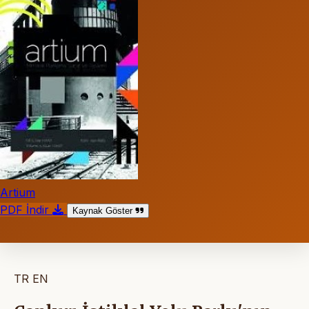
Artium
PDF İndir
Kaynak Göster
TR
EN