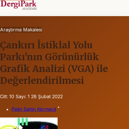
Araştırma Makalesi
Çankırı İstiklal Yolu
Parkı'nın Görünürlük
Grafik Analizi (VGA) ile
Değerlendirilmesi
Cilt: 10
Sayı: 1
28 Şubat 2022
*
Pelin Şahin Körmeçli