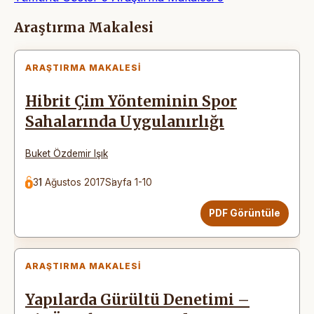
Makaleler
Araştırma Makalesi
ARAŞTIRMA MAKALESI
Hibrit Çim Yönteminin Spor
Sahalarında Uygulanırlığı
Buket Özdemir Işık
31 Ağustos 2017
Sayfa 1-10
PDF Görüntüle
ARAŞTIRMA MAKALESI
Yapılarda Gürültü Denetimi –