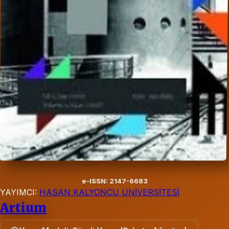
e-ISSN: 2147-6683
YAYIMCI:
HASAN KALYONCU ÜNİVERSİTESİ
Artium