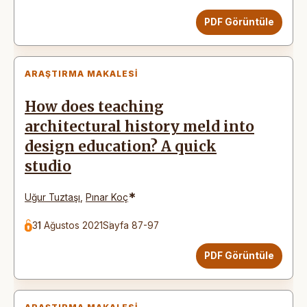
PDF Görüntüle
ARAŞTIRMA MAKALESI
How does teaching
architectural history meld into
design education? A quick
studio
*
Uğur Tuztaşı
,
Pınar Koç
31 Ağustos 2021
Sayfa 87-97
PDF Görüntüle