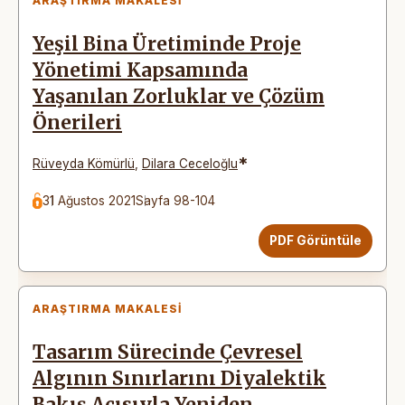
ARAŞTIRMA MAKALESI
Yeşil Bina Üretiminde Proje
Yönetimi Kapsamında
Yaşanılan Zorluklar ve Çözüm
Önerileri
*
Rüveyda Kömürlü
,
Dilara Ceceloğlu
31 Ağustos 2021
Sayfa 98-104
PDF Görüntüle
ARAŞTIRMA MAKALESI
Tasarım Sürecinde Çevresel
Algının Sınırlarını Diyalektik
Bakış Açısıyla Yeniden