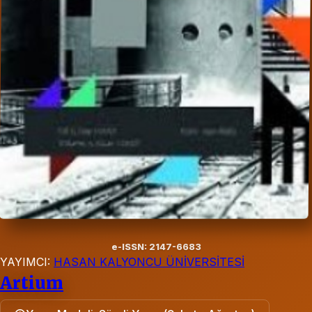
e-ISSN: 2147-6683
YAYIMCI:
HASAN KALYONCU ÜNİVERSİTESİ
Artium