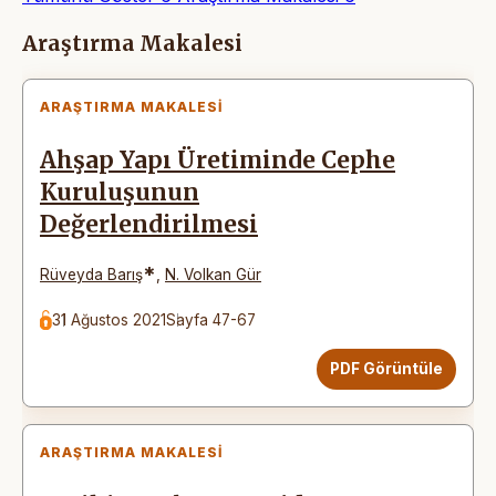
Makaleler
Araştırma Makalesi
ARAŞTIRMA MAKALESI
Ahşap Yapı Üretiminde Cephe
Kuruluşunun
Değerlendirilmesi
*
Rüveyda Barış
,
N. Volkan Gür
31 Ağustos 2021
Sayfa 47-67
PDF Görüntüle
ARAŞTIRMA MAKALESI