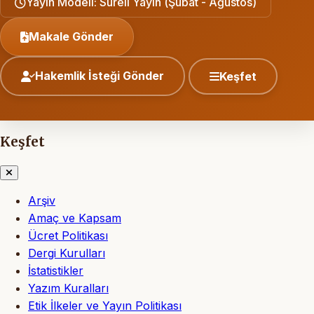
Yayın Modeli: Süreli Yayın (Şubat - Ağustos)
Makale Gönder
Hakemlik İsteği Gönder
Keşfet
Keşfet
Arşiv
Amaç ve Kapsam
Ücret Politikası
Dergi Kurulları
İstatistikler
Yazım Kuralları
Etik İlkeler ve Yayın Politikası