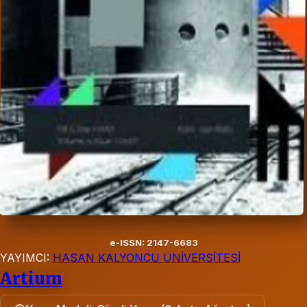
e-ISSN: 2147-6683
YAYIMCI:
HASAN KALYONCU ÜNİVERSİTESİ
Artium