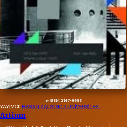
e-ISSN: 2147-6683
YAYIMCI:
HASAN KALYONCU ÜNİVERSİTESİ
Artium