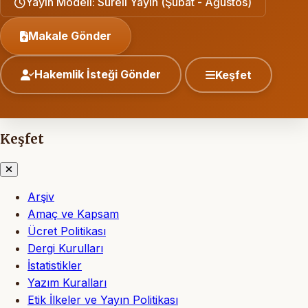
Yayın Modeli: Süreli Yayın (Şubat - Ağustos)
Makale Gönder
Hakemlik İsteği Gönder
Keşfet
Keşfet
Arşiv
Amaç ve Kapsam
Ücret Politikası
Dergi Kurulları
İstatistikler
Yazım Kuralları
Etik İlkeler ve Yayın Politikası