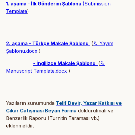
1. aşama - İlk Gönderim Şablonu
(Submission
Template
)
2. aşama - Türkçe Makale Şablonu
(
📝 Yayım
Şablonu.docx
)
- İngilizce Makale Şablonu
(
📝
Manuscript Template.docx
)
Yazıların sunumunda
Telif Devir, Yazar Katkısı ve
Çıkar Çatışması Beyan Formu
doldurulmalı ve
Benzerlik Raporu (Turnitin Taraması vb.)
eklenmelidir.